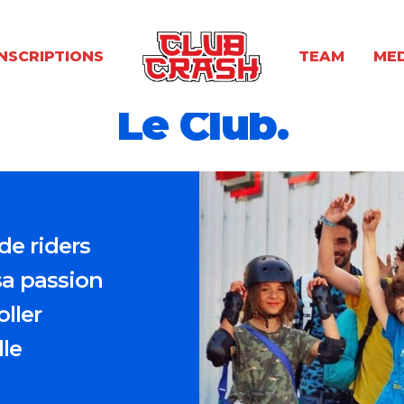
INSCRIPTIONS
TEAM
ME
Le Club.
de riders
sa passion
oller
lle