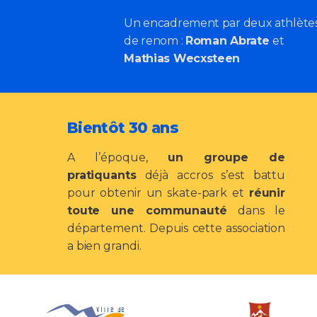
Un encadrement par deux athlètes
de renom :
Roman Abrate
et
Mathias Wecxsteen
Bientôt 30 ans
A l’époque,
un groupe de
pratiquants
déjà accros s’est battu
pour obtenir un skate-park et
réunir
toute une communauté
dans le
département. Depuis cette association
a bien grandi.